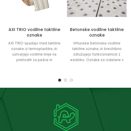
AXI TRIO vodilne taktilne
Betonske vodilne taktilne
oznake
oznake
AXI TRIO spadajo med taktilne
Vrhunske betonske vodilne
oznake iz termoplastike, ki
taktilne oznake, ki brezhibno
ustvarjajo vodilne linije na
združujejo funkcionalnost z
prehodih za pešce in
estetiko. Oznake so izdelane v
sprehajalnih poteh. Zaradi
Sloveniji in predstavljajo dokaz
vzdržljivosti materiala se
kakovostne izdelave in
uporabljajo na zunanjih
inovativnega oblikovanja.
površinah.