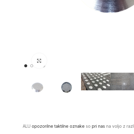
Click to enlarge
ALU
opozorilne taktilne oznake
so
pri nas
na voljo z raz