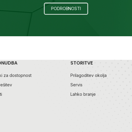
PODROBNOSTI
ONUDBA
STORITVE
i za dostopnost
Prilagoditev okolja
rešitev
Servis
i
Lahko branje