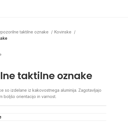
pozorilne taktilne oznake
Kovinske
nake
°
lne taktilne oznake
ke so izdelane iz kakovostnega aluminija. Zagotavljajo
 boljšo orientacijo in varnost.
e