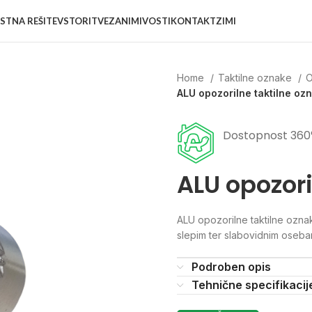
STNA REŠITEV
STORITVE
ZANIMIVOSTI
KONTAKT
ZIMI
Home
Taktilne oznake
O
ALU opozorilne taktilne oz
Dostopnost 360
ALU opozori
ALU opozorilne taktilne ozna
slepim ter slabovidnim osebam
Podroben opis
Tehnične specifikacij