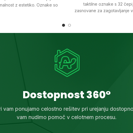
taktilne oznake s 32 čepi
nalnost z estetiko. Oznake so
zasnovane za zagotavljanje 
ne v Sloveniji in predstavljajo
taktilne orientacije in varnosti 
az kakovostne izdelave in
slabovidnim osebam v notr
novativnega oblikovanja.
prostorih.
Dostopnost 360°
vi vam ponujamo celostno rešitev pri urejanju dostopnos
vam nudimo pomoč v celotnem procesu.