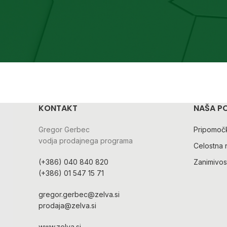
KONTAKT
NAŠA P
Gregor Gerbec
Pripomočk
vodja prodajnega programa
Celostna 
(+386) 040 840 820
Zanimivost
(+386) 01 547 15 71
gregor.gerbec@zelva.si
prodaja@zelva.si
www.zelva.si