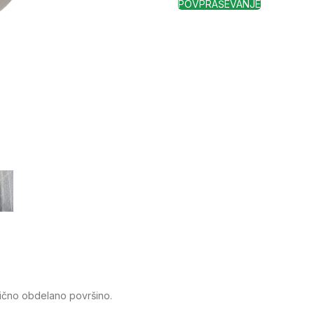
POVPRAŠEVANJE
lično obdelano površino.