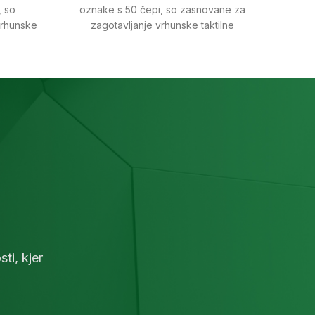
, so
oznake s 50 čepi, so zasnovane za
zunan
vrhunske
zagotavljanje vrhunske taktilne
s
slepim in
orientacije in varnosti slepim ter
uč
anjih
slabovidnim osebam v notranjih
sl
prostorih.
neprime
ti, kjer