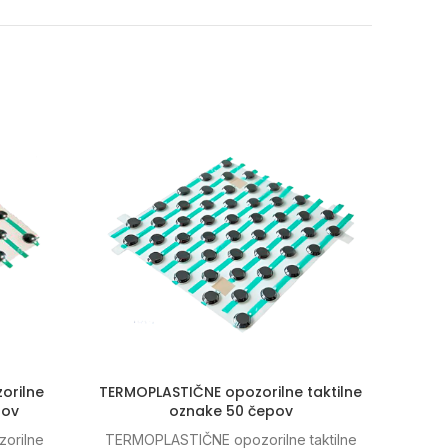
orilne
TERMOPLASTIČNE opozorilne taktilne
TPU
pov
oznake 50 čepov
Sled
orilne
TERMOPLASTIČNE opozorilne taktilne
oznak