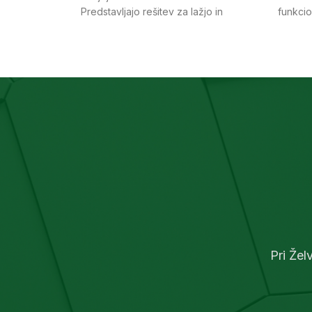
Predstavljajo rešitev za lažjo in
funkcio
varnejšo navigacijo slepim in
izdela
slabovidnim osebam, tako v urbanih
dok
okoljih, kot izven mestnih središč. Za
i
notranjo in zunanjo uporabo.
Pri Žel