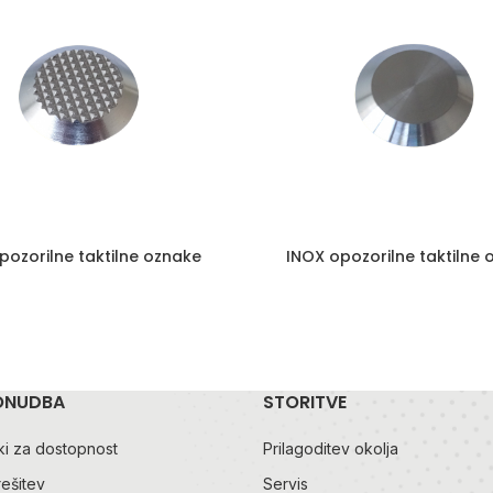
pozorilne taktilne oznake
INOX opozorilne taktilne
ONUDBA
STORITVE
i za dostopnost
Prilagoditev okolja
rešitev
Servis