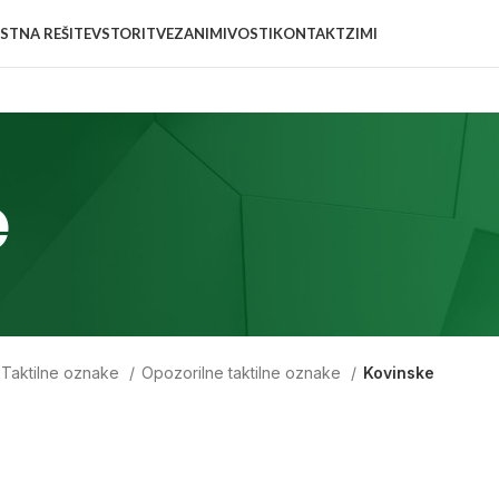
STNA REŠITEV
STORITVE
ZANIMIVOSTI
KONTAKT
ZIMI
e
Taktilne oznake
Opozorilne taktilne oznake
Kovinske