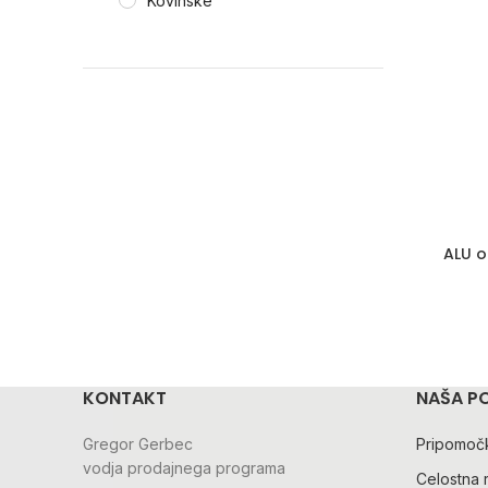
Kovinske
ALU o
KONTAKT
NAŠA P
Gregor Gerbec
Pripomočk
vodja prodajnega programa
Celostna 