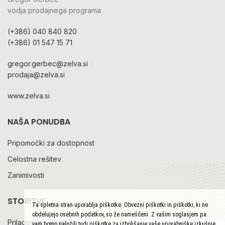
vodja prodajnega programa
(+386) 040 840 820
(+386) 01 547 15 71
gregor.gerbec@zelva.si
prodaja@zelva.si
www.zelva.si
NAŠA PONUDBA
Pripomočki za dostopnost
Celostna rešitev
Zanimivosti
STORITVE
Ta spletna stran uporablja piškotke. Obvezni piškotki in piškotki, ki ne
obdelujejo osebnih podatkov, so že nameščeni. Z vašim soglasjem pa
Prilagoditev okolja
vam bomo naložili tudi piškotke za izboljšanje vaše uporabniške izkušnje.