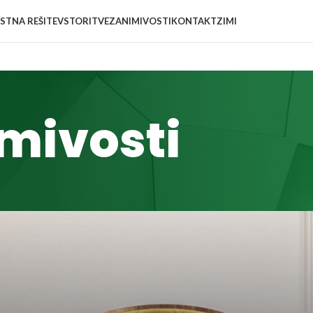
STNA REŠITEV
STORITVE
ZANIMIVOSTI
KONTAKT
ZIMI
mivosti