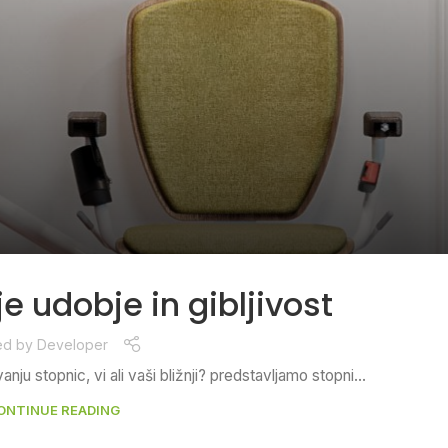
e udobje in gibljivost
ed by
Developer
u stopnic, vi ali vaši bližnji? predstavljamo stopni...
ONTINUE READING