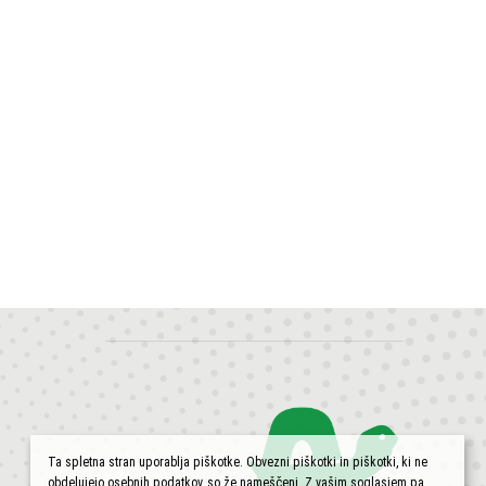
Ta spletna stran uporablja piškotke. Obvezni piškotki in piškotki, ki ne
obdelujejo osebnih podatkov, so že nameščeni. Z vašim soglasjem pa