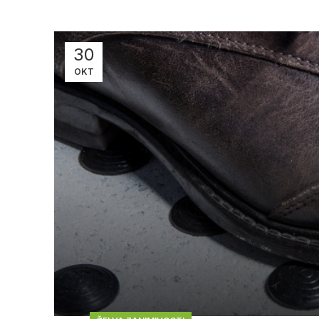
30
OKT