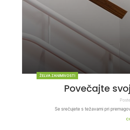
ŽELVA ZANIMIVOSTI
Povečajte svoj
Post
Se srečujete s težavami pri premagovanj
C