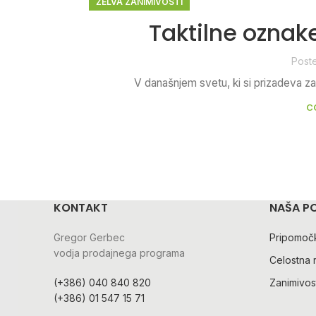
ŽELVA ZANIMIVOSTI
Taktilne oznak
Post
V današnjem svetu, ki si prizadeva za 
C
KONTAKT
NAŠA P
Gregor Gerbec
Pripomočk
vodja prodajnega programa
Celostna 
(+386) 040 840 820
Zanimivost
(+386) 01 547 15 71