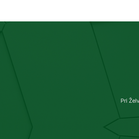
kot tudi zunanje prostore.
dodat
Pri Žel