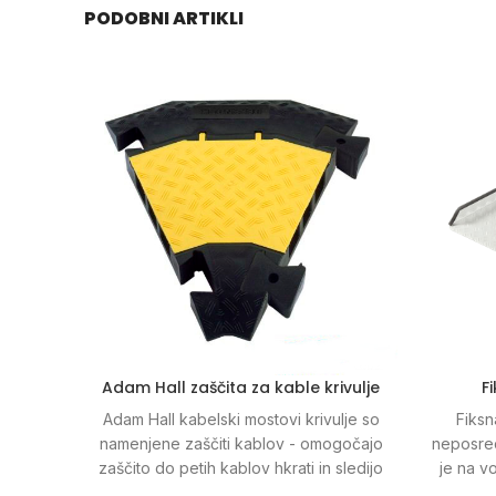
PODOBNI ARTIKLI
Adam Hall zaščita za kable krivulje
F
Adam Hall kabelski mostovi krivulje so
Fiksn
namenjene zaščiti kablov - omogočajo
neposred
zaščito do petih kablov hkrati in sledijo
je na vo
45° krivulji. Idealni so tako za notranje,
omogo