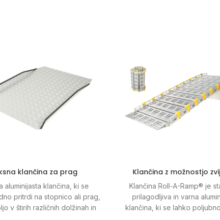
iksna klančina za prag
Klančina z možnostjo zvi
a aluminijasta klančina, ki se
Klančina Roll-A-Ramp® je st
no pritrdi na stopnico ali prag,
prilagodljiva in varna alumin
ljo v štirih različnih dolžinah in
klančina, ki se lahko poljubno 
ča enostavno montažo brez
ima nosilnost do 450 kg in je 