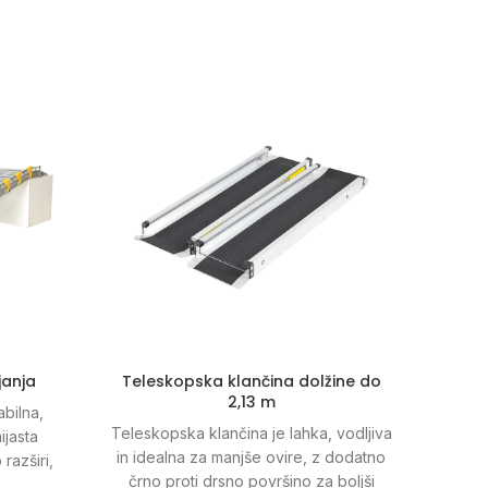
janja
Teleskopska klančina dolžine do
Trda 
2,13 m
abilna,
Teleskopska klančina je lahka, vodljiva
Trde g
ijasta
in idealna za manjše ovire, z dodatno
pr
razširi,
črno proti drsno površino za boljši
izdel
primerna