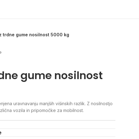
iz trdne gume nosilnost 5000 kg
°
rdne gume nosilnost
jena uravnavanju manjših višinskih razlik. Z nosilnostjo
zlična vozila in pripomočke za mobilnost.
e