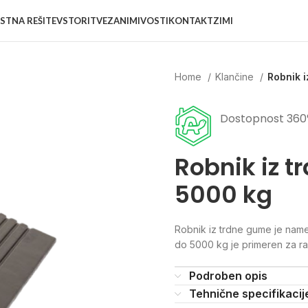
STNA REŠITEV
STORITVE
ZANIMIVOSTI
KONTAKT
ZIMI
Home
Klančine
Robnik 
Dostopnost 360
Robnik iz t
5000 kg
Robnik iz trdne gume je namen
do
5000 kg je primeren za ra
Podroben opis
Tehnične specifikacij