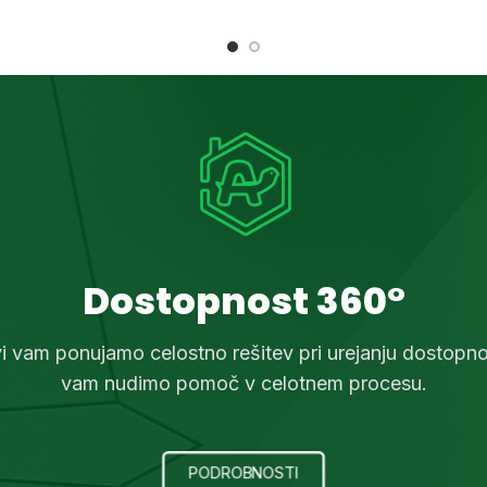
nega montažnega materiala.
za različne dolžine. Klančina j
za vse invalidske vozičke in 
uporablja tako v zaprtih prost
na prostem.
Dostopnost 360°
vi vam ponujamo celostno rešitev pri urejanju dostopnos
vam nudimo pomoč v celotnem procesu.
PODROBNOSTI