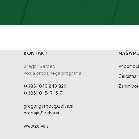
KONTAKT
NAŠA P
Gregor Gerbec
Pripomočk
vodja prodajnega programa
Celostna 
(+386) 040 840 820
Zanimivost
(+386) 01 547 15 71
gregor.gerbec@zelva.si
prodaja@zelva.si
www.zelva.si