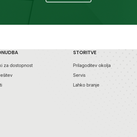
ONUDBA
STORITVE
i za dostopnost
Prilagoditev okolja
rešitev
Servis
i
Lahko branje