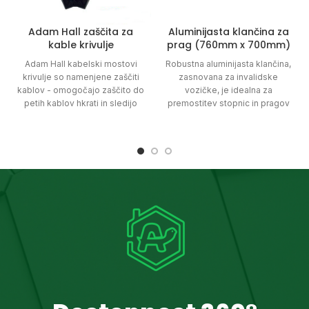
Adam Hall zaščita za
Aluminijasta klančina za
kable krivulje
prag (760mm x 700mm)
Adam Hall kabelski mostovi
Robustna aluminijasta klančina,
krivulje so namenjene zaščiti
zasnovana za invalidske
kablov - omogočajo zaščito do
vozičke, je idealna za
petih kablov hkrati in sledijo
premostitev stopnic in pragov
45° krivulji. Idealni so tako za
do višine 120 mm, pri čemer
notranje, kot tudi zunanje
zagotavlja enostavno
prostore.
namestitev in nosilnost do 250
kg.