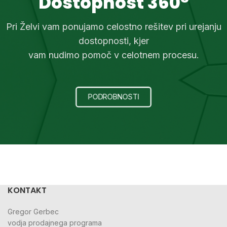
Dostopnost 360°
Pri Želvi vam ponujamo celostno rešitev pri urejanju
dostopnosti, kjer
vam nudimo pomoč v celotnem procesu.
PODROBNOSTI
KONTAKT
Gregor Gerbec
vodja prodajnega programa