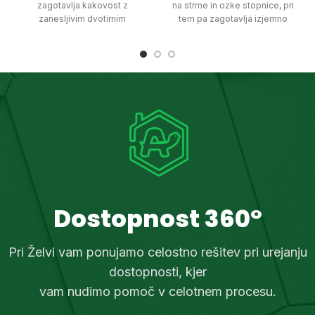
zagotavlja kakovost z
na strme in ozke stopnice, pri
zanesljivim dvotirnim
tem pa zagotavlja izjemno
pogonskim sistemom, hkrati
vzdržljivost z neprekinjenim
pa ponuja širok izbor sedežev,
delovanjem brez potrebe po
za vse estetske okuse.
akumulatorju.
Dostopnost 360°
Pri Želvi vam ponujamo celostno rešitev pri urejanju
dostopnosti, kjer
vam nudimo pomoč v celotnem procesu.