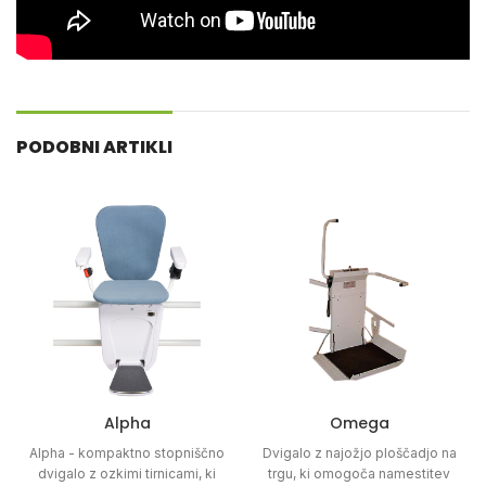
PODOBNI ARTIKLI
Alpha
Omega
Alpha - kompaktno stopniščno
Dvigalo z najožjo ploščadjo na
dvigalo z ozkimi tirnicami, ki
trgu, ki omogoča namestitev