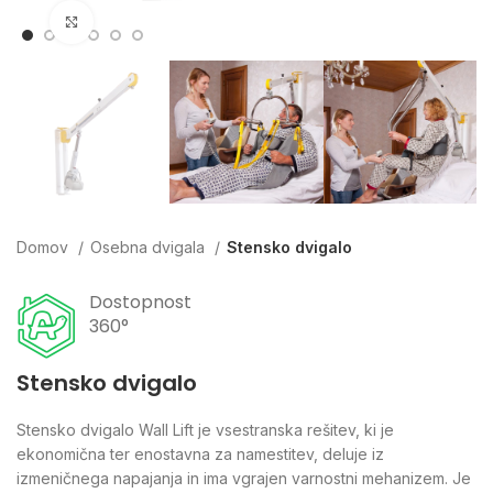
Click to enlarge
Domov
Osebna dvigala
Stensko dvigalo
Dostopnost
360°
Stensko dvigalo
Stensko dvigalo Wall Lift je vsestranska rešitev, ki je
ekonomi
čna ter enostavna za namestitev, deluje iz
izmeničnega napajanja in ima vgrajen varnostni mehanizem. Je