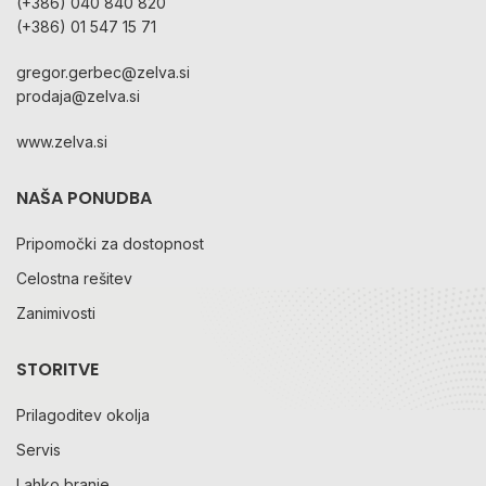
(+386) 040 840 820
(+386) 01 547 15 71
gregor.gerbec@zelva.si
prodaja@zelva.si
www.zelva.si
NAŠA PONUDBA
Pripomočki za dostopnost
Celostna rešitev
Zanimivosti
STORITVE
Prilagoditev okolja
Servis
Lahko branje