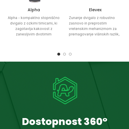
Alpha
Elevex
Alpha - kompaktno stopniščno
Zunanje dvigalo z robustno
dvigalo z ozkimi tirnicami, ki
zasnovo in preprostim
zagotavlja kakovost z
vretenskim mehanizmom za
zanesljivim dvotirnim
premagovanje višinskih razlik,
pogonskim sistemom, hkrati
ki se ponaša s stroškovno
pa ponuja širok izbor sedežev,
učinkovitostjo in enostavno
za vse estetske okuse.
montažo.
Dostopnost 360°