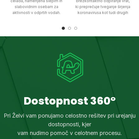
čelada, namenjena slepim in
brezkontaktno odpiranje vrat,
slabovidnim osebam za
ki preprečuje tveganje širjenja
aktivnosti v odprtih vodah.
koronavirusa kot tudi drugih
omogoča vodenje več
virusov, bacilov in bakterij.
uporabnikov v realnem času
Naprava za odpiranje, ki je
prek oddajnika.
pritrjena ob vratni panel, se
uporablja s podlahtjo in je
sposobna obračati kljuke
katerih koli notranjih vrat.
Dostopnost 360°
Pri Želvi vam ponujamo celostno rešitev pri urejanju
dostopnosti, kjer
vam nudimo pomoč v celotnem procesu.