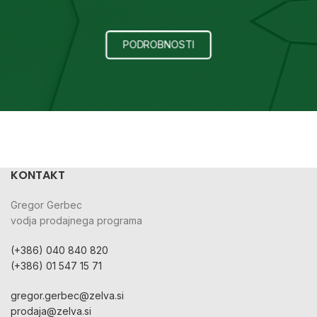
PODROBNOSTI
KONTAKT
Gregor Gerbec
vodja prodajnega programa
(+386) 040 840 820
(+386) 01 547 15 71
gregor.gerbec@zelva.si
prodaja@zelva.si