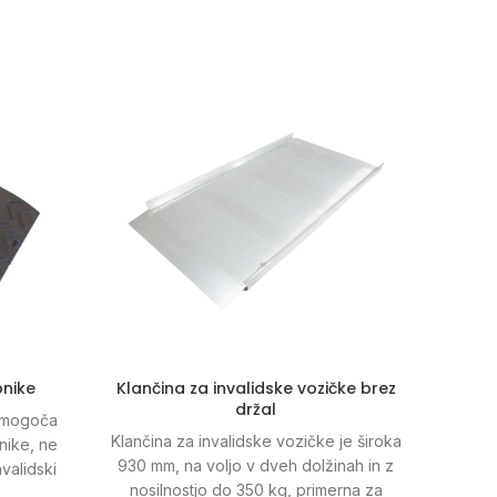
nike
Klančina za invalidske vozičke brez
Zel
držal
inva
 omogoča
Klančina za invalidske vozičke je široka
nike, ne
Zelo š
930 mm, na voljo v dveh dolžinah in z
nvalidski
z
nosilnostjo do 350 kg, primerna za
Vgrajeni