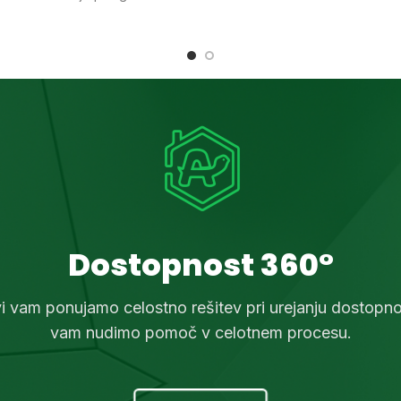
 od 1000 do 6000 mm. Klančina
svetlobni reflektorji zagota
emljena z razširjeno kovinsko
varnost tudi v slabih svetlobni
o za boljši oprijem in dvojnimi
žali za dodatno varnost.
Dostopnost 360°
vi vam ponujamo celostno rešitev pri urejanju dostopnos
vam nudimo pomoč v celotnem procesu.