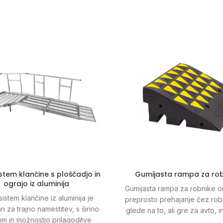
istem klančine s ploščadjo in
Gumijasta rampa za rob
ograjo iz aluminija
Gumijasta rampa za robnike
sistem klančine iz aluminija je
preprosto prehajanje čez rob
 za trajno namestitev, s širino
glede na to, ali gre za avto, i
m in možnostjo prilagoditve
voziček ali otroški voziček. 