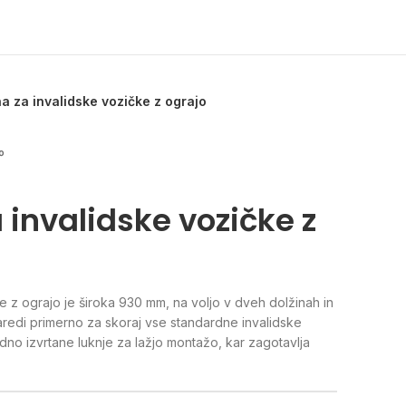
a za invalidske vozičke z ograjo
°
 invalidske vozičke z
e z ograjo je široka 930 mm, na voljo v dveh dolžinah in
naredi primerno za skoraj vse standardne invalidske
no izvrtane luknje za lažjo montažo, kar zagotavlja