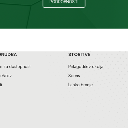
PODROBNOSTI
ONUDBA
STORITVE
i za dostopnost
Prilagoditev okolja
rešitev
Servis
i
Lahko branje