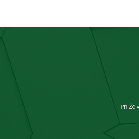
dolžine
vgrajenimi ročaji za prenašanje.
je opr
površin
dr
Pri Žel