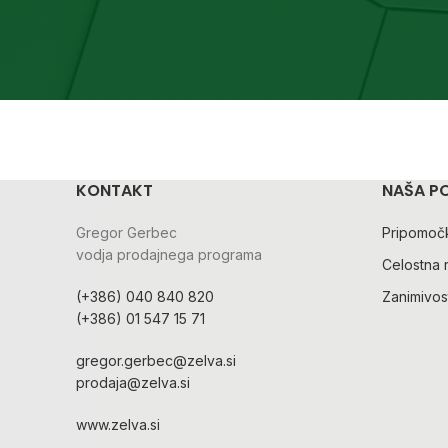
KONTAKT
NAŠA P
Gregor Gerbec
Pripomočk
vodja prodajnega programa
Celostna 
(+386) 040 840 820
Zanimivost
(+386) 01 547 15 71
gregor.gerbec@zelva.si
prodaja@zelva.si
www.zelva.si