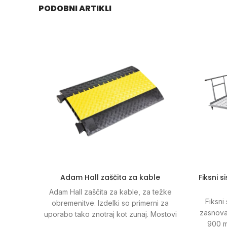
PODOBNI ARTIKLI
Adam Hall zaščita za kable
Fiksni s
Adam Hall zaščita za kable, za težke
Fiksni 
obremenitve. Izdelki so primerni za
zasnovan
uporabo t
ako znotraj kot zunaj. Mostovi
900 m
so narejeni iz nedrsečega poliuretana z