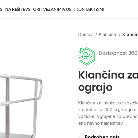
STNA REŠITEV
STORITVE
ZANIMIVOSTI
KONTAKT
ZIMI
Domov
Klančine
Klančin
Dostopnost 360
Klančina za
ograjo
Klančina za invalidske vozičk
z nosilnostjo 350 kg, kar jo 
vozičke. Vgrajene so predhod
enostavno namestitev.
Podroben opis