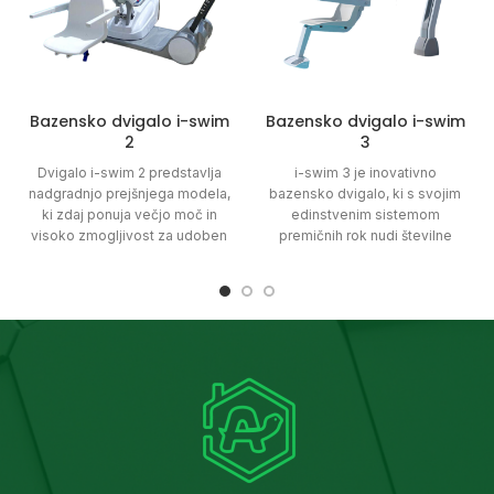
Bazensko dvigalo i-swim
Bazensko dvigalo i-swim
2
3
Dvigalo i-swim 2 predstavlja
i-swim 3 je inovativno
nadgradnjo prejšnjega modela,
bazensko dvigalo, ki s svojim
ki zdaj ponuja večjo moč in
edinstvenim sistemom
visoko zmogljivost za udoben
premičnih rok nudi številne
dostop do bazena. Namenjeno
konfiguracije in prilagodljivost.
je osebam z omejeno
Namenjeno je različnim
mobilnostjo, omogoča pa jim
bazenom, wellness in
samostojen dostop do
rehabilitacijskim centrom, pri
različnih vrst bazenov.
čemer je na voljo v dveh
različicah: STANDARD z
nosilnostjo do 180 kg in MAXI z
nosilnostjo do 250 kg.